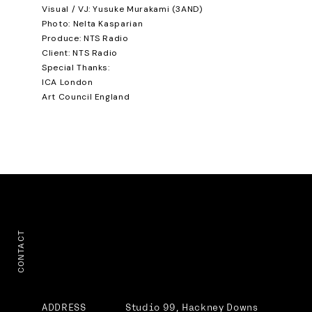
Visual / VJ: Yusuke Murakami (3AND)
Photo: Nelta Kasparian
Produce: NTS Radio
Client: NTS Radio
Special Thanks:
ICA London
Art Council England
CONTACT
ADDRESS
Studio 99, Hackney Downs