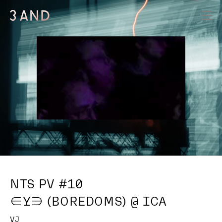
NTS PV #10
∈Y∋ (BOREDOMS) @ ICA
VJ