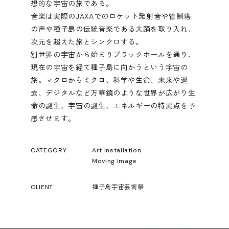
想的な宇宙の旅である。
音楽は実際のJAXAでのロケット発射音や管制塔
の声や種子島の伝統音楽である大踊を取り入れ、
次元を超えた旅とシンクロする。
別世界の宇宙から始まりブラックホールを通り、
現在の宇宙を経て種子島に向かうという宇宙の
旅。マクロからミクロ、科学や生命、未来や過
去、デジタルなど万華鏡のような世界が広がり生
命の誕生、宇宙の誕生、エネルギーの特異点を予
感させます。
CATEGORY
Art Installation
Moving Image
CLIENT
種子島宇宙芸術祭